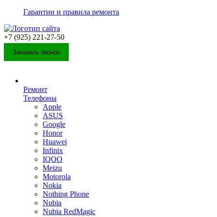
Гарантии и правила ремонта
+7 (925) 221-27-50
Заказать звонок
Ремонт
Телефоны
Apple
ASUS
Google
Honor
Huawei
Infinix
IQOO
Meizu
Motorola
Nokia
Nothing Phone
Nubia
Nubia RedMagic