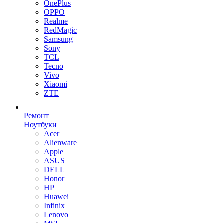
OnePlus
OPPO
Realme
RedMagic
Samsung
Sony
TCL
Tecno
Vivo
Xiaomi
ZTE
Ремонт
Ноутбуки
Acer
Alienware
Apple
ASUS
DELL
Honor
HP
Huawei
Infinix
Lenovo