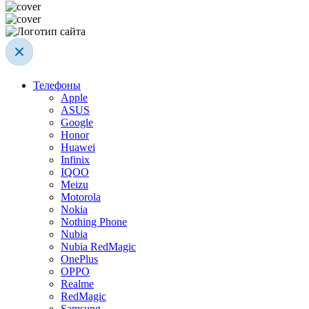
Телефоны
Apple
ASUS
Google
Honor
Huawei
Infinix
IQOO
Meizu
Motorola
Nokia
Nothing Phone
Nubia
Nubia RedMagic
OnePlus
OPPO
Realme
RedMagic
Samsung