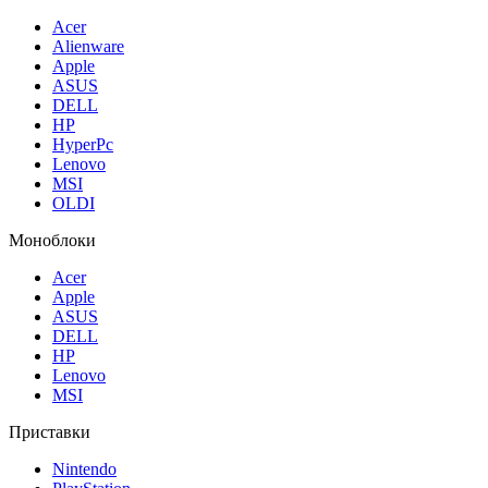
Acer
Alienware
Apple
ASUS
DELL
HP
HyperPc
Lenovo
MSI
OLDI
Моноблоки
Acer
Apple
ASUS
DELL
HP
Lenovo
MSI
Приставки
Nintendo