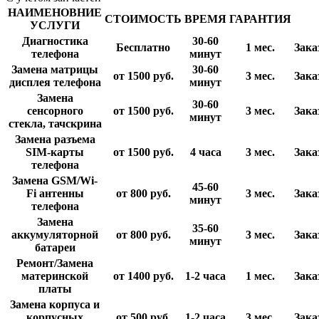
НАИМЕНОВНИЕ
СТОИМОСТЬ
ВРЕМЯ
ГАРАНТИЯ
УСЛУГИ
Диагностика
30-60
Бесплатно
1 мес.
Зака
телефона
минут
Замена матрицы
30-60
от 1500
руб.
3 мес.
Зака
дисплея телефона
минут
Замена
30-60
сенсорного
от 1500
руб.
3 мес.
Зака
минут
стекла, тачскрина
Замена разъема
SIM-карты
от 1500
руб.
4 часа
3 мес.
Зака
телефона
Замена GSM/Wi-
45-60
Fi антенны
от 800
руб.
3 мес.
Зака
минут
телефона
Замена
35-60
аккумуляторной
от 800
руб.
3 мес.
Зака
минут
батареи
Ремонт/Замена
материнской
от 1400
руб.
1-2 часа
1 мес.
Зака
платы
Замена корпуса и
корпусных
от 500
руб.
1-2 часа
3 мес.
Зака