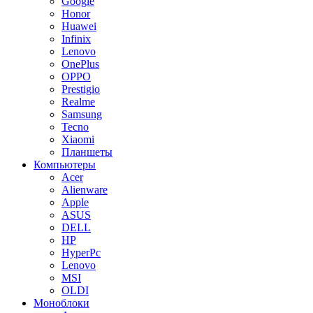
Google
Honor
Huawei
Infinix
Lenovo
OnePlus
OPPO
Prestigio
Realme
Samsung
Tecno
Xiaomi
Планшеты
Компьютеры
Acer
Alienware
Apple
ASUS
DELL
HP
HyperPc
Lenovo
MSI
OLDI
Моноблоки