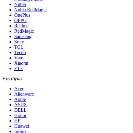
Nubia
Nubia RedMagic
OnePlus
OPPO
Realme
RedMagic
Samsung
Sony
TCL
Tecno
Vivo
Xiaomi
ZTE
Ноутбуки
Acer
Alienware
Apple
ASUS
DELL
Honor
HP
Huawei
Infinix