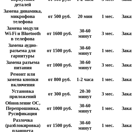
деталей
Замена динамика,
микрофона
от 500
руб.
20 мин
1 мес.
Зака
телефона
Замена модуля
30-60
Wi-Fi и Bluetooth
от 1600
руб.
3 мес.
Зака
минут
в телефона
Замена аудио-
30-60
разъема для
от 1500
руб.
1 мес.
Зака
минут
гарнитуры
Замена разъема
30-60
от 1000
руб.
3 мес.
Зака
питания
минут
Ремонт или
замена кнопки
от 800
руб.
1-2 часа
1 мес.
Зака
включения
Установка
20-30
от 300
руб.
3 мес.
Зака
приложений
минут
Обновление ОС,
30-60
Перепрошивка,
от 1000
руб.
1 мес.
Зака
минут
Русификация
Разлочка
30-60
(разблокировка)
от 1500
руб.
1 мес.
Зака
минут
планшета