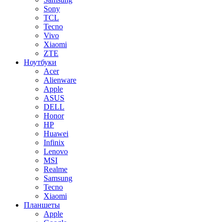
Sony
TCL
Tecno
Vivo
Xiaomi
ZTE
Ноутбуки
Acer
Alienware
Apple
ASUS
DELL
Honor
HP
Huawei
Infinix
Lenovo
MSI
Realme
Samsung
Tecno
Xiaomi
Планшеты
Apple