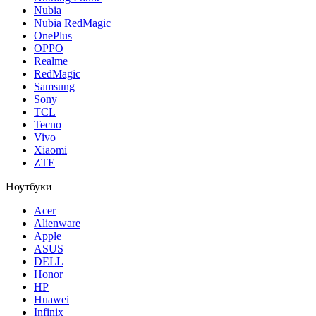
Nubia
Nubia RedMagic
OnePlus
OPPO
Realme
RedMagic
Samsung
Sony
TCL
Tecno
Vivo
Xiaomi
ZTE
Ноутбуки
Acer
Alienware
Apple
ASUS
DELL
Honor
HP
Huawei
Infinix