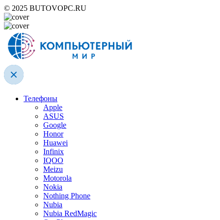
© 2025 BUTOVOPC.RU
Телефоны
Apple
ASUS
Google
Honor
Huawei
Infinix
IQOO
Meizu
Motorola
Nokia
Nothing Phone
Nubia
Nubia RedMagic