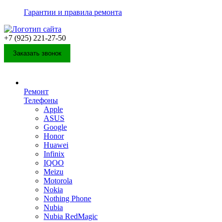
Гарантии и правила ремонта
+7 (925) 221-27-50
Заказать звонок
Ремонт
Телефоны
Apple
ASUS
Google
Honor
Huawei
Infinix
IQOO
Meizu
Motorola
Nokia
Nothing Phone
Nubia
Nubia RedMagic