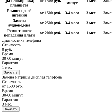
(разблокировка)
от 1500
руб.
1 мес.
Зака
минут
планшета
Ремонт цепей
от 1500
руб.
3-4 часа
3 мес.
Зака
питания
Замена
от 2500
руб.
3-4 часа
3 мес.
Зака
аудиокодека
Ремонт после
от 2000
руб.
3-4 часа
1 мес.
Зака
попадания влаги
Диагностика телефона
Стоимость
0
руб.
Время
30-60 минут
Гарантия
1 мес.
Заказать
Замена матрицы дисплея телефона
Стоимость
от 1500
руб.
Время
30-60 минут
Гарантия
3 мес.
Заказать