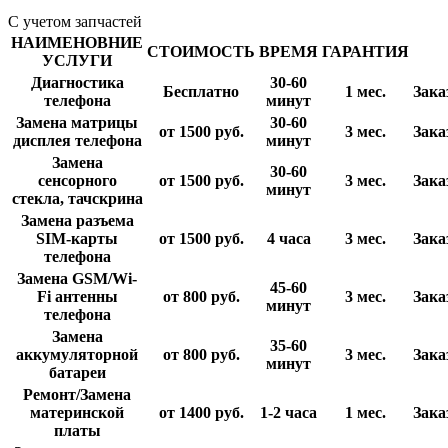
С учетом запчастей
НАИМЕНОВНИЕ
СТОИМОСТЬ
ВРЕМЯ
ГАРАНТИЯ
УСЛУГИ
Диагностика
30-60
Бесплатно
1 мес.
Зака
телефона
минут
Замена матрицы
30-60
от 1500
руб.
3 мес.
Зака
дисплея телефона
минут
Замена
30-60
сенсорного
от 1500
руб.
3 мес.
Зака
минут
стекла, тачскрина
Замена разъема
SIM-карты
от 1500
руб.
4 часа
3 мес.
Зака
телефона
Замена GSM/Wi-
45-60
Fi антенны
от 800
руб.
3 мес.
Зака
минут
телефона
Замена
35-60
аккумуляторной
от 800
руб.
3 мес.
Зака
минут
батареи
Ремонт/Замена
материнской
от 1400
руб.
1-2 часа
1 мес.
Зака
платы