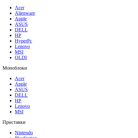
Acer
Alienware
Apple
ASUS
DELL
HP
HyperPc
Lenovo
MSI
OLDI
Моноблоки
Acer
Apple
ASUS
DELL
HP
Lenovo
MSI
Приставки
Nintendo