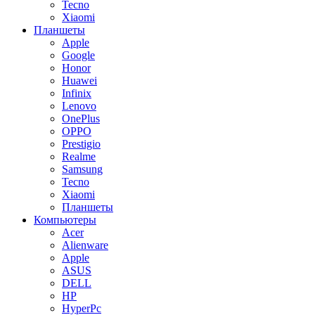
Tecno
Xiaomi
Планшеты
Apple
Google
Honor
Huawei
Infinix
Lenovo
OnePlus
OPPO
Prestigio
Realme
Samsung
Tecno
Xiaomi
Планшеты
Компьютеры
Acer
Alienware
Apple
ASUS
DELL
HP
HyperPc