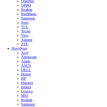
OnePlus
OPPO
Realme
RedMagic
Samsung
Sony
TCL
Tecno
Vivo
Xiaomi
ZTE
Ноутбуки
Acer
Alienware
Apple
ASUS
DELL
Honor
HP
Huawei
Infinix
Lenovo
MSI
Realme
Samsung