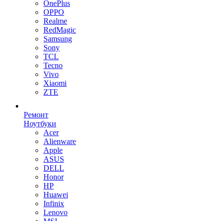
OnePlus
OPPO
Realme
RedMagic
Samsung
Sony
TCL
Tecno
Vivo
Xiaomi
ZTE
Ремонт
Ноутбуки
Acer
Alienware
Apple
ASUS
DELL
Honor
HP
Huawei
Infinix
Lenovo