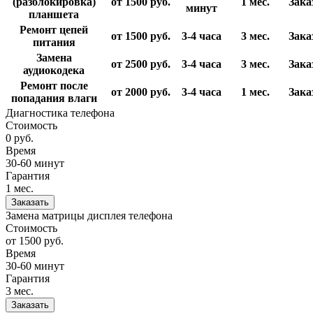
(разблокировка)
от 1500
руб.
1 мес.
Зака
минут
планшета
Ремонт цепей
от 1500
руб.
3-4 часа
3 мес.
Зака
питания
Замена
от 2500
руб.
3-4 часа
3 мес.
Зака
аудиокодека
Ремонт после
от 2000
руб.
3-4 часа
1 мес.
Зака
попадания влаги
Диагностика телефона
Стоимость
0
руб.
Время
30-60 минут
Гарантия
1 мес.
Заказать
Замена матрицы дисплея телефона
Стоимость
от 1500
руб.
Время
30-60 минут
Гарантия
3 мес.
Заказать