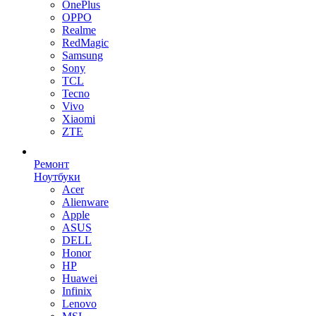
OnePlus
OPPO
Realme
RedMagic
Samsung
Sony
TCL
Tecno
Vivo
Xiaomi
ZTE
Ремонт
Ноутбуки
Acer
Alienware
Apple
ASUS
DELL
Honor
HP
Huawei
Infinix
Lenovo