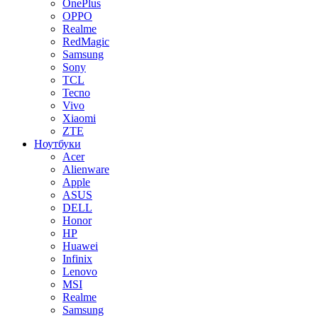
OnePlus
OPPO
Realme
RedMagic
Samsung
Sony
TCL
Tecno
Vivo
Xiaomi
ZTE
Ноутбуки
Acer
Alienware
Apple
ASUS
DELL
Honor
HP
Huawei
Infinix
Lenovo
MSI
Realme
Samsung