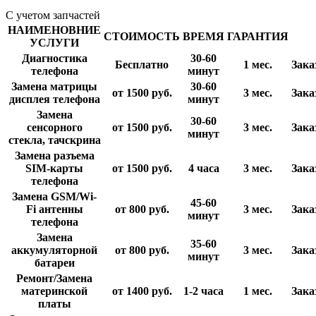
С учетом запчастей
НАИМЕНОВНИЕ
СТОИМОСТЬ
ВРЕМЯ
ГАРАНТИЯ
УСЛУГИ
Диагностика
30-60
Бесплатно
1 мес.
Зака
телефона
минут
Замена матрицы
30-60
от 1500
руб.
3 мес.
Зака
дисплея телефона
минут
Замена
30-60
сенсорного
от 1500
руб.
3 мес.
Зака
минут
стекла, тачскрина
Замена разъема
SIM-карты
от 1500
руб.
4 часа
3 мес.
Зака
телефона
Замена GSM/Wi-
45-60
Fi антенны
от 800
руб.
3 мес.
Зака
минут
телефона
Замена
35-60
аккумуляторной
от 800
руб.
3 мес.
Зака
минут
батареи
Ремонт/Замена
материнской
от 1400
руб.
1-2 часа
1 мес.
Зака
платы