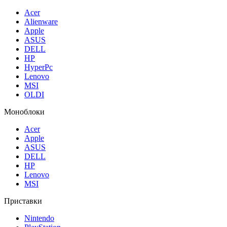
Acer
Alienware
Apple
ASUS
DELL
HP
HyperPc
Lenovo
MSI
OLDI
Моноблоки
Acer
Apple
ASUS
DELL
HP
Lenovo
MSI
Приставки
Nintendo