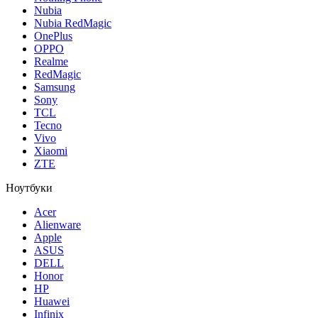
Nubia
Nubia RedMagic
OnePlus
OPPO
Realme
RedMagic
Samsung
Sony
TCL
Tecno
Vivo
Xiaomi
ZTE
Ноутбуки
Acer
Alienware
Apple
ASUS
DELL
Honor
HP
Huawei
Infinix