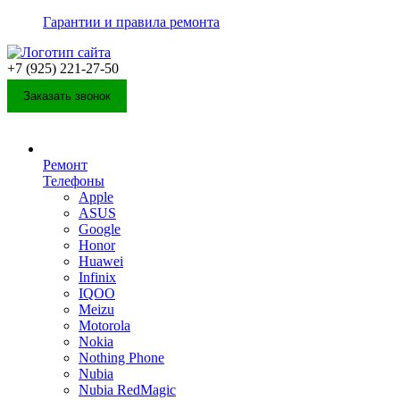
Гарантии и правила ремонта
+7 (925) 221-27-50
Заказать звонок
Ремонт
Телефоны
Apple
ASUS
Google
Honor
Huawei
Infinix
IQOO
Meizu
Motorola
Nokia
Nothing Phone
Nubia
Nubia RedMagic