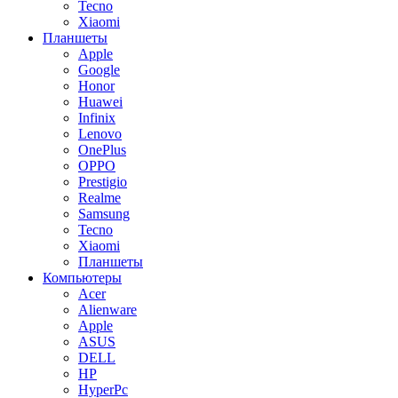
Tecno
Xiaomi
Планшеты
Apple
Google
Honor
Huawei
Infinix
Lenovo
OnePlus
OPPO
Prestigio
Realme
Samsung
Tecno
Xiaomi
Планшеты
Компьютеры
Acer
Alienware
Apple
ASUS
DELL
HP
HyperPc