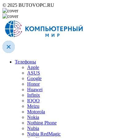
© 2025 BUTOVOPC.RU
Телефоны
Apple
ASUS
Google
Honor
Huawei
Infinix
IQOO
Meizu
Motorola
Nokia
Nothing Phone
Nubia
Nubia RedMagic